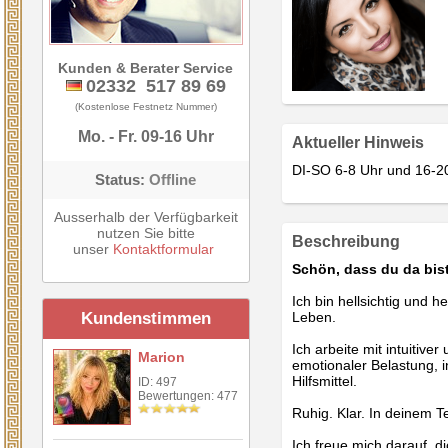
Kunden & Berater Service
02332 517 89 69
(Kostenlose Festnetz Nummer)
Mo. - Fr. 09-16 Uhr
Aktueller Hinweis
DI-SO 6-8 Uhr und 16-2
Status:
Offline
Ausserhalb der Verfügbarkeit
nutzen Sie bitte
Beschreibung
unser
Kontaktformular
Schön, dass du da bist
Ich bin hellsichtig und he
Kundenstimmen
Leben.
Ich arbeite mit intuitiv
Marion
emotionaler Belastung, i
Hilfsmittel.
ID: 497
Bewertungen: 477
Ruhig. Klar. In deinem 
Ich freue mich darauf, 