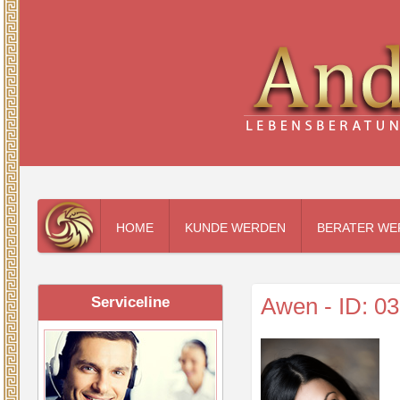
HOME
KUNDE WERDEN
BERATER WE
Awen - ID: 0
Serviceline