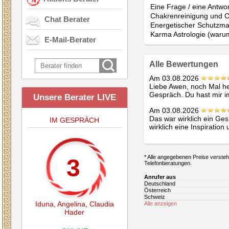
Eine Frage / eine Antwor
Chakrenreinigung und C
Chat Berater
Energetischer Schutzman
Karma Astrologie (waru
E-Mail-Berater
Alle Bewertungen
Am 03.08.2026
Liebe Awen, noch Mal he
Gespräch. Du hast mir i
Unsere Berater LIVE
Am 03.08.2026
Das war wirklich ein Ges
IM GESPRÄCH
wirklich eine Inspiration 
* Alle angegebenen Preise verstehe
3
Telefonberatungen.
Anrufer aus
Deutschland
Österreich
Schweiz
Iduna
,
Angelina
,
Claudia
Alle anzeigen
Hader