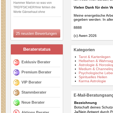
Hammer Marion so was von
Vielen Dank für dein V
TREFFSICHER!!!mir fehlen die
Worte Gänsehaut ohne
Meine energetische Arbei
gegeben werden. In allen
8888
25 neusten Bewertungen
(c) Awen 2026
Beraterstatus
Kategorien
Tarot & Kartenlegen
Hellsehen & Wahrsa
Exklusiv Berater
Astrologie & Horosko
Medium & Channelin
Premium Berater
Psychologische Lebe
Spirituelles Heilen
Karma Astrologie
VIP Berater
Stammberater
E-Mail-Beratungsan
Neue Berater
Bezeichnung
Botschaft deines Schut
Ja/Nein Antwort durch P
Aktions Berater