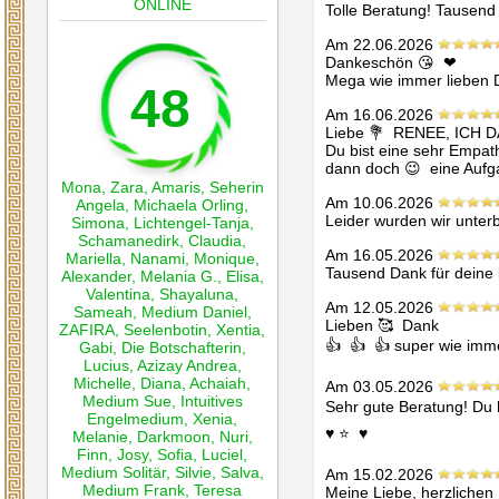
ONLINE
Tolle Beratung! Tausend
Am 22.06.2026
Dankeschön 😘  ❤ ️

Mega wie immer lieben 
48
Am 16.06.2026
Liebe 💐  RENEE, ICH DA
Du bist eine sehr Empat
dann doch 😉  eine Auf
Mona
,
Zara
,
Amaris
,
Seherin
Am 10.06.2026
Angela
,
Michaela Orling
,
Leider wurden wir unterb
Simona
,
Lichtengel-Tanja
,
Schamanedirk
,
Claudia
,
Am 16.05.2026
Mariella
,
Nanami
,
Monique
,
Tausend Dank für deine 
Alexander
,
Melania G.
,
Elisa
,
Valentina
,
Shayaluna
,
Am 12.05.2026
Sameah
,
Medium Daniel
,
Lieben 🥰  Dank

ZAFIRA
,
Seelenbotin
,
Xentia
,
👍  👍  👍 super wie imme
Gabi
,
Die Botschafterin
,
Lucius
,
Azizay Andrea
,
Michelle
,
Diana
,
Achaiah
,
Am 03.05.2026
Medium Sue
,
Intuitives
Sehr gute Beratung! Du ha
Engelmedium
,
Xenia
,
♥ ️⭐  ♥ ️
Melanie
,
Darkmoon
,
Nuri
,
Finn
,
Josy
,
Sofia
,
Luciel
,
Medium Solitär
,
Silvie
,
Salva
,
Am 15.02.2026
Medium Frank
,
Teresa
Meine Liebe, herzlichen