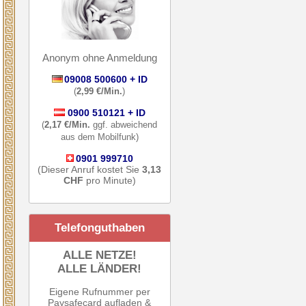
Anonym ohne Anmeldung
09008 500600 + ID
(
2,99 €/Min.
)
0900 510121 + ID
(
2,17 €/Min.
ggf. abweichend
aus dem Mobilfunk)
0901 999710
(Dieser Anruf kostet Sie
3,13
CHF
pro Minute)
Telefonguthaben
ALLE NETZE!
ALLE LÄNDER!
Eigene Rufnummer per
Paysafecard aufladen &