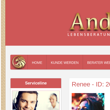
HOME
KUNDE WERDEN
BERATER WE
Renee - ID: 2
Serviceline