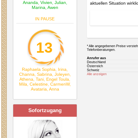
Ananda
,
Vivien
,
Julian
,
aktuellen Situation wirkl
Marina
,
Awen
IN PAUSE
13
* Alle angegebenen Preise verstehe
Telefonberatungen.
Anrufer aus
Deutschland
Österreich
Raphaela Sophia
,
Irina
,
Schweiz
Channa
,
Sabrina
,
Joleyen
,
Alle anzeigen
Athena
,
Tani
,
Engel Toula
,
Mila
,
Celestine
,
CarmenW
,
Avataria
,
Anna
Sofortzugang