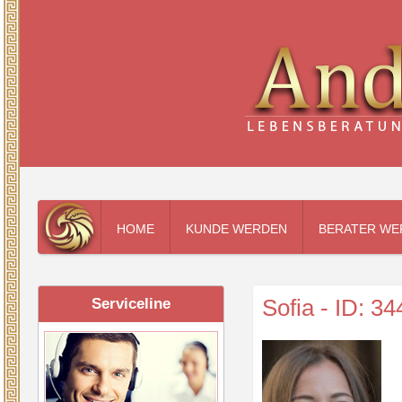
HOME
KUNDE WERDEN
BERATER WE
Sofia - ID: 34
Serviceline