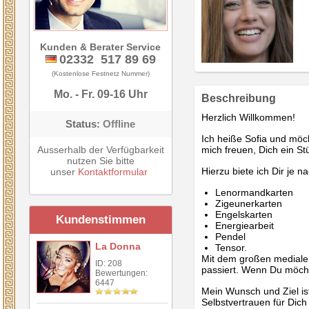
Kunden & Berater Service
02332 517 89 69
(Kostenlose Festnetz Nummer)
Mo. - Fr. 09-16 Uhr
Beschreibung
Herzlich Willkommen!
Status:
Offline
Ich heiße Sofia und möc
Ausserhalb der Verfügbarkeit
mich freuen, Dich ein S
nutzen Sie bitte
Hierzu biete ich Dir je
unser
Kontaktformular
Lenormandkarten
Zigeunerkarten
Engelskarten
Kundenstimmen
Energiearbeit
Pendel
La Donna
Tensor.
Mit dem großen medialen
ID: 208
passiert. Wenn Du möchte
Bewertungen:
6447
Mein Wunsch und Ziel is
Selbstvertrauen für Dich