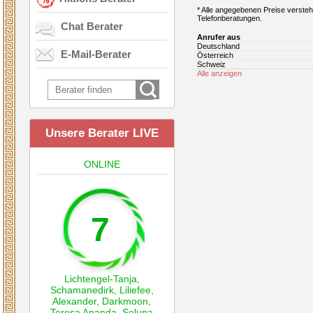
* Alle angegebenen Preise verstehe
Telefonberatungen.
Chat Berater
Anrufer aus
Deutschland
E-Mail-Berater
Österreich
Schweiz
Alle anzeigen
Unsere Berater LIVE
ONLINE
7
Lichtengel-Tanja
,
Schamanedirk
,
Liliefee
,
Alexander
,
Darkmoon
,
Teresa Ananda
,
Seluna