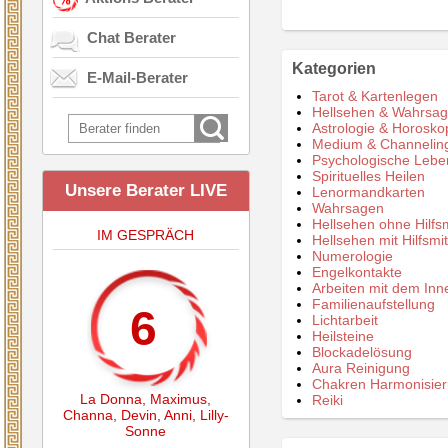
Chat Berater
Kategorien
E-Mail-Berater
Tarot & Kartenlegen
Hellsehen & Wahrsa
Astrologie & Horosko
Medium & Channelin
Psychologische Lebe
Spirituelles Heilen
Unsere Berater LIVE
Lenormandkarten
Wahrsagen
Hellsehen ohne Hilfsm
IM GESPRÄCH
Hellsehen mit Hilfsmit
Numerologie
Engelkontakte
Arbeiten mit dem Inn
Familienaufstellung
6
Lichtarbeit
Heilsteine
Blockadelösung
Aura Reinigung
Chakren Harmonisie
La Donna
,
Maximus
,
Reiki
Channa
,
Devin
,
Anni
,
Lilly-
Sonne