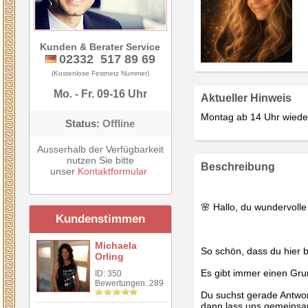
Kunden & Berater Service
02332 517 89 69
(Kostenlose Festnetz Nummer)
Mo. - Fr. 09-16 Uhr
Aktueller Hinweis
Montag ab 14 Uhr wiede
Status:
Offline
Ausserhalb der Verfügbarkeit
nutzen Sie bitte
Beschreibung
unser
Kontaktformular
🌸 Hallo, du wundervolle
Kundenstimmen
Michaela
So schön, dass du hier b
Orling
Es gibt immer einen Gr
ID: 350
Bewertungen: 289
Du suchst gerade Antwort
dann lass uns gemeinsa