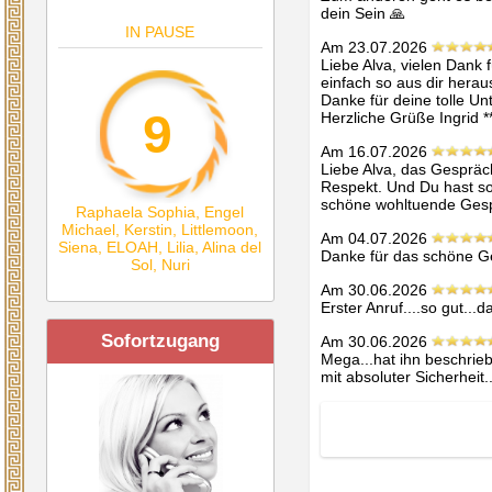
dein Sein 🙏
IN PAUSE
Am 23.07.2026
Liebe Alva, vielen Dank f
einfach so aus dir heraus
Danke für deine tolle Unt
9
Herzliche Grüße Ingrid **
Am 16.07.2026
Liebe Alva, das Gespräch
Respekt. Und Du hast so e
schöne wohltuende Ges
Raphaela Sophia
,
Engel
Michael
,
Kerstin
,
Littlemoon
,
Am 04.07.2026
Siena
,
ELOAH
,
Lilia
,
Alina del
Danke für das schöne G
Sol
,
Nuri
Am 30.06.2026
Erster Anruf....so gut...
Sofortzugang
Am 30.06.2026
Mega...hat ihn beschrieb
mit absoluter Sicherheit.