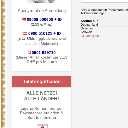
Anonym ohne Anmeldung
* Alle angegebenen Preise verstehe
Telefonberatungen.
09008 500600 + ID
Anrufer aus
(
2,99 €/Min.
)
Deutschland
Österreich
Schweiz
0900 510121 + ID
Alle anzeigen
(
2,17 €/Min.
ggf. abweichend
aus dem Mobilfunk)
0901 999710
(Dieser Anruf kostet Sie
3,13
CHF
pro Minute)
Telefonguthaben
ALLE NETZE!
ALLE LÄNDER!
Eigene Rufnummer per
Paysafecard aufladen &
sofort telefonieren!