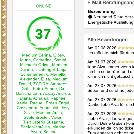
E-Mail-Beratungsan
ONLINE
Bezeichnung
🌑 Neumond-RitualHerz
Energetische Ausleitung
37
Alle Bewertungen
Am 02.08.2026
Ich möchte mich für dein
Medium Serina
,
Gipsy
,
Iduna
,
Catherine
,
Santal
,
Am 31.07.2026
Michaela Orling
,
Medium
liebe Alva, immer wenn ic
Dajana
,
Lichtengel-Tanja
,
Ich bin so berührt und u
Schamanedirk
,
Mariella
,
ich mich nicht getäuscht
Alexander
,
Elisa
,
Medium
Daniel
,
ZAFIRA
,
Amoures
,
Am 27.07.2026
Gabi
,
Petra-Sonne
,
Die
Super, und so ohne jede 
Botschafterin
,
Azizay Andrea
,
Diana
,
Achaiah
,
Raphael
,
Am 27.07.2026
Xenia
,
Raguel
,
Erden Engel
,
Danke liebe Alva für di
Cassandra
,
Anouspirit
,
Josy
,
Silvie
,
Medium Anita
,
Am 23.07.2026
Seelentröster
,
Vivien
,
Liebe Alva , das war ges
Tierflüsterin Susanne
,
Durch Deine Gaben konnt
SeelenlichtJulia
,
Marina
,
erkunden da ich so ticke
Awen
,
Seluna
Zum anderen geht es bei