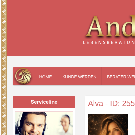
HOME
KUNDE WERDEN
BERATER WE
Alva - ID: 255
Serviceline