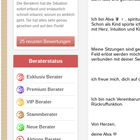
Die Beraterin hat die Situation
sofort erfasst und erstaunlich
schnell erkannt, worum es wirklich
Ich bin Alva 🧚 ‍♀ ️, spir
geht. Sie hat alles sehr genau
Schon als Kind spürte i
gesehen und auf den Punkt
mit Herz, Intuition und 
gebracht. Ihre Einschätzung war
klar, präzise und unglaublich
25 neusten Bewertungen
treffsicher. Ich war wirklich
beeindruckt, wie schnell sie die
Meine Sitzungen sind ge
Feld erlöst werden möcht
Zusammenhänge erkannt hat.
verbunden mit deiner Se
Eine absolut empfehlenswerte
Beraterstatus
Beratung!
Exklusiv Berater
ich freue mich, dich auf
Premium Berater
Ich bin nach Vereinbarung
VIP Berater
Rückruffunktion.
Stammberater
Von Herzen,
Neue Berater
deine Alva 🫶
Aktions Berater