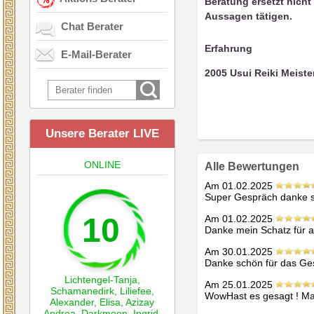
Beratung ersetzt nich
Aussagen tätigen.
Chat Berater
Erfahrung
E-Mail-Berater
2005 Usui Reiki Meister
Unsere Berater LIVE
ONLINE
Alle Bewertungen
Am 01.02.2025
Super Gespräch danke s
10
Am 01.02.2025
Danke mein Schatz für al
Am 30.01.2025
Danke schön für das Ge
Lichtengel-Tanja
,
Am 25.01.2025
Schamanedirk
,
Liliefee
,
WowHast es gesagt ! Man
Alexander
,
Elisa
,
Azizay
Andrea
,
Darkmoon
,
Ingrid
,