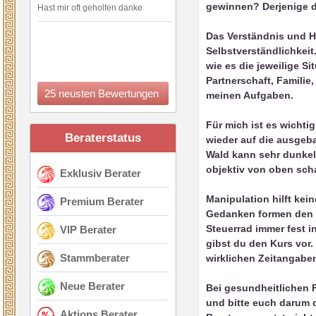
gewinnen? Derjenige de
Hast mir oft geholfen danke
Das Verständnis und Hi
Selbstverständlichkei
wie es die jeweilige S
Partnerschaft, Familie
25 neusten Bewertungen
meinen Aufgaben.
Für mich ist es wicht
Beraterstatus
wieder auf die ausgeba
Wald kann sehr dunkel 
objektiv von oben sch
Exklusiv Berater
Manipulation hilft kei
Premium Berater
Gedanken formen den W
Steuerrad immer fest i
VIP Berater
gibst du den Kurs vor.
Stammberater
wirklichen Zeitangaben
Neue Berater
Bei gesundheitlichen 
und bitte euch darum d
Aktions Berater