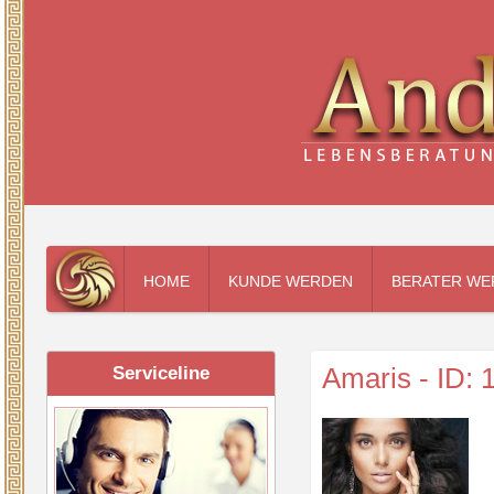
HOME
KUNDE WERDEN
BERATER WE
Amaris - ID: 
Serviceline