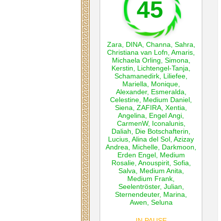
45
Zara
,
DINA
,
Channa
,
Sahra
,
Christiana van Lofn
,
Amaris
,
Michaela Orling
,
Simona
,
Kerstin
,
Lichtengel-Tanja
,
Schamanedirk
,
Liliefee
,
Mariella
,
Monique
,
Alexander
,
Esmeralda
,
Celestine
,
Medium Daniel
,
Siena
,
ZAFIRA
,
Xentia
,
Angelina
,
Engel Angi
,
CarmenW
,
Iconalunis
,
Daliah
,
Die Botschafterin
,
Lucius
,
Alina del Sol
,
Azizay
Andrea
,
Michelle
,
Darkmoon
,
Erden Engel
,
Medium
Rosalie
,
Anouspirit
,
Sofia
,
Salva
,
Medium Anita
,
Medium Frank
,
Seelentröster
,
Julian
,
Sternendeuter
,
Marina
,
Awen
,
Seluna
IN PAUSE