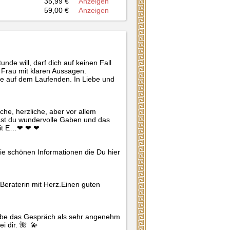
35,99 €
Anzeigen
59,00 €
Anzeigen
de will, darf dich auf keinen Fall 
 Frau mit klaren Aussagen. 
lle auf dem Laufenden. In Liebe und 
he, herzliche, aber vor allem 
ast du wundervolle Gaben und das 
t E…❤ ️❤ ️❤ ️
e schönen Informationen die Du hier 
e Beraterin mit Herz.Einen guten 
habe das Gespräch als sehr angenehm 
 dir. 🌺  💫 