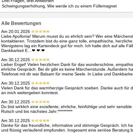
Drei Fragen, drei Antworten
Schwingungserhöhung, Wie werde ich zu einem Füllemagnet
Alle Bewertungen
Am 20.01.2026
Liebe Apollonia! Warum musst du so ehrlich sein? Wer eine Märchenstun
kontaktieren. Trotzdem bist du eine ganz tolle, empathische, herzliche
Wenigstens lag ein Kartendeck gut für mich. Ich halte dich auf alle Fä
Dankbarkeit E…❤ ️❤ ️❤ ️
Am 30.12.2025
Lieber Engel! Vielen herzlichen Dank für das wunderschöne, empathisc
ehrliche Gespräch. Bei dir gibt es keine Märchenstunde. Außerdem h
Telefonat mit dir war Balsam für meine Seele. In Liebe und Dankbarkei
Am 30.12.2025
Vielen Dank für das warmherzige Gespräch soeben. Danke auch für di
an mich weitergeben konntest.
Am 30.12.2025
Du bist wirklich eine exzellente, ehrliche, feinfühlige und sehr sensibl
Rutsch und bis nächstes Jahr.**********
Am 30.12.2025
Danke für das freundliche, informative und stimmige Gespräch. Ich 
und flüssig verlaufend empfunden. Insgesamt eine seriöse Beratung bei