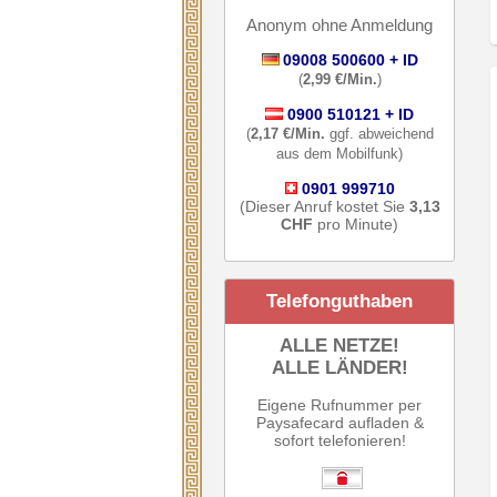
Anonym ohne Anmeldung
09008 500600 + ID
(
2,99 €/Min.
)
0900 510121 + ID
(
2,17 €/Min.
ggf. abweichend
aus dem Mobilfunk)
0901 999710
(Dieser Anruf kostet Sie
3,13
CHF
pro Minute)
Telefonguthaben
ALLE NETZE!
ALLE LÄNDER!
Eigene Rufnummer per
Paysafecard aufladen &
sofort telefonieren!