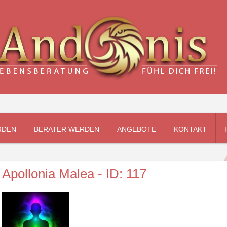
RDEN
BERATER WERDEN
ANGEBOTE
KONTAKT
Apollonia Malea - ID: 117