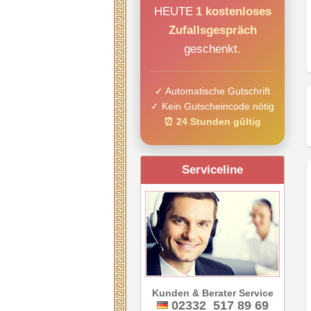
HEUTE
1 kostenloses
Zufallsgespräch
geschenkt.
✓ Automatische Gutschrift
✓ Kein Gutscheincode nötig
⏰ 24 Stunden gültig
Serviceline
Kunden & Berater Service
02332 517 89 69