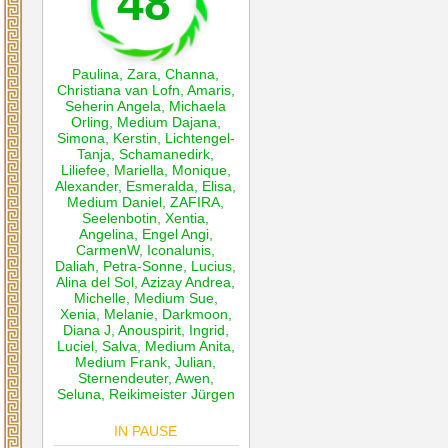
48
Paulina
,
Zara
,
Channa
,
Christiana van Lofn
,
Amaris
,
Seherin Angela
,
Michaela
Orling
,
Medium Dajana
,
Simona
,
Kerstin
,
Lichtengel-
Tanja
,
Schamanedirk
,
Liliefee
,
Mariella
,
Monique
,
Alexander
,
Esmeralda
,
Elisa
,
Medium Daniel
,
ZAFIRA
,
Seelenbotin
,
Xentia
,
Angelina
,
Engel Angi
,
CarmenW
,
Iconalunis
,
Daliah
,
Petra-Sonne
,
Lucius
,
Alina del Sol
,
Azizay Andrea
,
Michelle
,
Medium Sue
,
Xenia
,
Melanie
,
Darkmoon
,
Diana J
,
Anouspirit
,
Ingrid
,
Luciel
,
Salva
,
Medium Anita
,
Medium Frank
,
Julian
,
Sternendeuter
,
Awen
,
Seluna
,
Reikimeister Jürgen
IN PAUSE