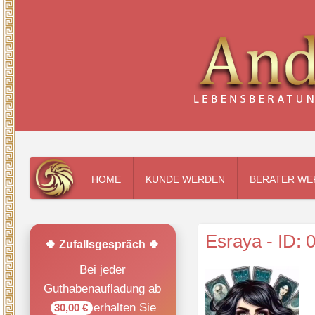
HOME
KUNDE WERDEN
BERATER WE
Esraya - ID: 
🍀 Zufallsgespräch 🍀
Bei jeder
Guthabenaufladung ab
erhalten Sie
30,00 €