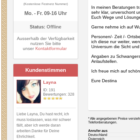
(Kostenlose Festnetz Nummer)
In meinen Beratungen t
sehr klar, unverschont u
Mo. - Fr. 09-16 Uhr
Euch Wege und Lösungen,
Status:
Offline
Gerne nehme ich auf Wu
Personen/- Zeit /- Orts
Ausserhalb der Verfügbarkeit
ich diese nur weiter, we
nutzen Sie bitte
Universum die Sicht und
unser
Kontaktformular
Angaben zu Schwangersch
Anlaufstellen.
Kundenstimmen
Ich freue mich auf sch
Eure Destina
Layna
ID: 191
Bewertungen: 328
Liebe Layna, Du hast recht, ich
* Alle angegebenen Preise verstehe
muss loslassen, was mir schwer
Telefonberatungen.
fällt, aber ich werde daran
arbeiten.Danke für Deine
Anrufer aus
Deutschland
Ehrlichkeit.
Österreich