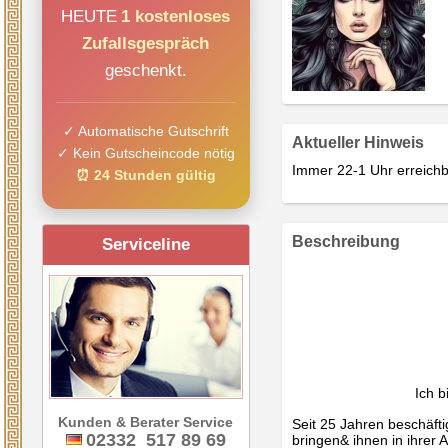
HEUTE
1 kostenloses
Zufallsgespräch
geschenkt.
✓ Automatische Gutschrift
Aktueller Hinweis
✓ Kein Gutscheincode nötig
Immer 22-1 Uhr erreichb
⏰ 24 Stunden gültig
Beschreibung
Serviceline
Ich b
Kunden & Berater Service
Seit 25 Jahren beschäfti
02332 517 89 69
bringen& ihnen in ihrer 