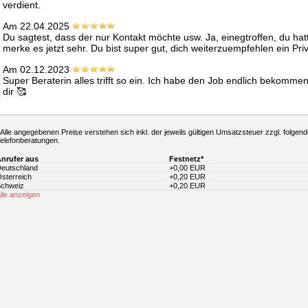
verdient.
Am 22.04.2025
Du sagtest, dass der nur Kontakt möchte usw. Ja, einegtroffen, du hat
merke es jetzt sehr. Du bist super gut, dich weiterzuempfehlen ein P
Am 02.12.2023
Super Beraterin alles trifft so ein. Ich habe den Job endlich bekomm
dir 🥰 
 Alle angegebenen Preise verstehen sich inkl. der jeweils gültigen Umsatzsteuer zzgl. folgend
elefonberatungen.
nrufer aus
Festnetz*
eutschland
+0,00 EUR
sterreich
+0,20 EUR
chweiz
+0,20 EUR
lle anzeigen