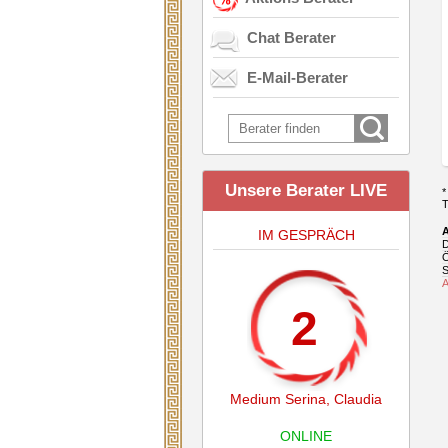
Chat Berater
E-Mail-Berater
Unsere Berater LIVE
*
T
A
IM GESPRÄCH
D
Ö
S
A
2
Medium Serina
,
Claudia
ONLINE