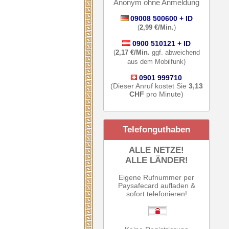
Anonym ohne Anmeldung
09008 500600 + ID
(
2,99 €/Min.
)
0900 510121 + ID
(
2,17 €/Min.
ggf. abweichend
aus dem Mobilfunk)
0901 999710
(Dieser Anruf kostet Sie
3,13
CHF
pro Minute)
Telefonguthaben
ALLE NETZE!
ALLE LÄNDER!
Eigene Rufnummer per
Paysafecard aufladen &
sofort telefonieren!