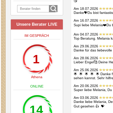
😘
Am 18.07.2026
Danke💝Du bist fantastis
Am 16.07.2026
Unsere Berater LIVE
Supi liebe Melania❤️Du b
Am 04.07.2026
IM GESPRÄCH
Top Beratung. Melania k
Am 29.06.2026
Danke für das liebevolle
1
Am 28.06.2026
Lieber Engel🥰 Deine Hell
Am 25.06.2026
🌟  🌟  🌟  🌟  🌟 Danke 
Athena
sehen kannst. Sehr hilfr
Am 20.06.2026
ONLINE
Super liebe Melania, Du l
Am 03.06.2026
Danke liebe Melania, Dei
14
Gut gesehen 👍  💝 