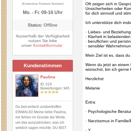
Oft zeigen sich in Gesp
(Kostenlose Festnetz Nummer)
Unsicherheiten oder Kon
Mo. - Fr. 09-16 Uhr
für dich sinnvoll und sti
Ich unterstütze dich ins
Status:
Offline
· Liebes- und Beziehung
Ausserhalb der Verfügbarkeit
· Klarheit in belastende
nutzen Sie bitte
· beruflichen und persö
unser
Kontaktformular
· sensibler Wahrnehmun
Mein Ziel ist es, dass 
Wenn du jetzt an einem P
Kundenstimmen
wünschst, bin ich gerne 
Paulina
Herzlichst
ID: 019
Melanie
Bewertungen: 945
Extra:
Du bist einfach unübertroffen
· Psychologische Berat
EINMALIG! Meine liebe Paulina,
mir fehlen im Grunde die Worte,
· Narzissmus in Familie/
um das auszudrücken, was ich
wirklich sagen möchte: DU BIST
· Y