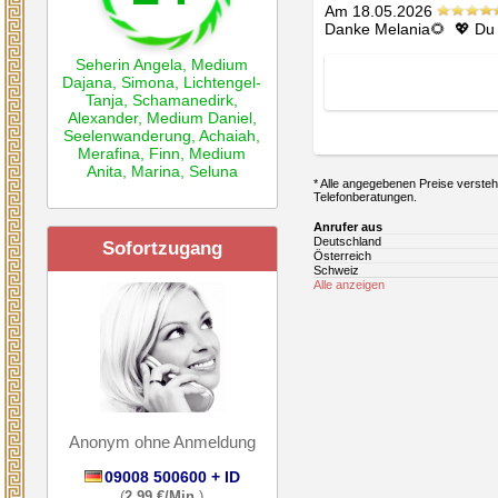
Am 18.05.2026
Danke Melania🌻  💖 Du b
Seherin Angela
,
Medium
Dajana
,
Simona
,
Lichtengel-
Tanja
,
Schamanedirk
,
Alexander
,
Medium Daniel
,
Seelenwanderung
,
Achaiah
,
Merafina
,
Finn
,
Medium
Anita
,
Marina
,
Seluna
* Alle angegebenen Preise verstehe
Telefonberatungen.
Anrufer aus
Deutschland
Sofortzugang
Österreich
Schweiz
Alle anzeigen
Anonym ohne Anmeldung
09008 500600 + ID
(
2,99 €/Min.
)