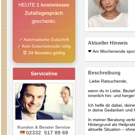
HEUTE
1 kostenloses
Zufallsgespräch
geschenkt.
✓ Automatische Gutschrift
Aktueller Hinweis
✓ Kein Gutscheincode nötig
❤ Am Wochenende spora
⏰ 24 Stunden gültig
Beschreibung
Serviceline
Liebe Ratsuchende,
wenn du in Liebe, Bezieh
innerlich hin- und hergeri
Ich helfe dir dabei, dei
in deine Gedanken und G
In meiner Beratung verb
Hintergrund als Heilprak
Kunden & Berater Service
aktuelle Situation – ohn
02332 517 89 69