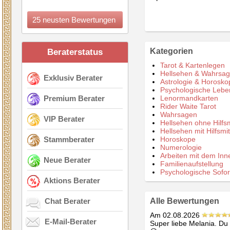
DIE ALLERBESTE!!!!! Tausend
Dank!
25 neusten Bewertungen
Kategorien
Beraterstatus
Tarot & Kartenlegen
Hellsehen & Wahrsa
Exklusiv Berater
Astrologie & Horosko
Psychologische Lebe
Premium Berater
Lenormandkarten
Rider Waite Tarot
Wahrsagen
VIP Berater
Hellsehen ohne Hilfsm
Hellsehen mit Hilfsmit
Stammberater
Horoskope
Numerologie
Arbeiten mit dem Inn
Neue Berater
Familienaufstellung
Psychologische Sofort
Aktions Berater
Chat Berater
Alle Bewertungen
Am 02.08.2026
E-Mail-Berater
Super liebe Melania. Du b