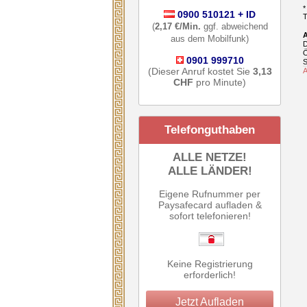
*
0900 510121 + ID
T
(
2,17 €/Min.
ggf. abweichend
A
aus dem Mobilfunk)
D
Ö
0901 999710
S
(Dieser Anruf kostet Sie
3,13
A
CHF
pro Minute)
Telefonguthaben
ALLE NETZE!
ALLE LÄNDER!
Eigene Rufnummer per
Paysafecard aufladen &
sofort telefonieren!
Keine Registrierung
erforderlich!
Jetzt Aufladen