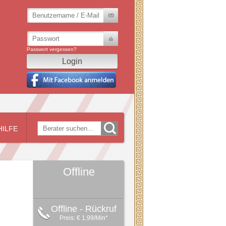
Passwort vergessen?
HILFE
Offline
Offline - Rückruf
Preis: € 1,99/Min
*