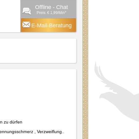
Offline - Chat
Preis: € 1,99/Min
*
E-Mail-Beratung
en zu dürfen
ennungsschmerz , Verzweiflung..