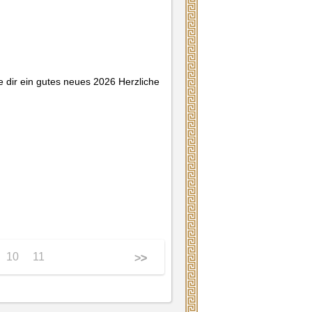
e dir ein gutes neues 2026 Herzliche 
10
11
>>
>