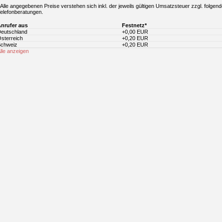
 Alle angegebenen Preise verstehen sich inkl. der jeweils gültigen Umsatzsteuer zzgl. folgend
elefonberatungen.
nrufer aus
Festnetz*
eutschland
+0,00 EUR
sterreich
+0,20 EUR
chweiz
+0,20 EUR
lle anzeigen