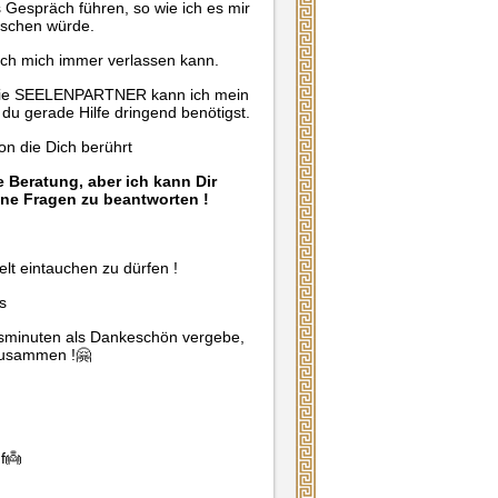
Gespräch führen, so wie ich es mir
nschen würde.
e ich mich immer verlassen kann.
wie SEELENPARTNER kann ich mein
du gerade Hilfe dringend benötigst.
on die Dich berührt
e Beratung, aber ich kann Dir
Deine Fragen zu beantworten !
lt eintauchen zu dürfen !
s
tisminuten als Dankeschön vergebe,
 zusammen !🤗
f👼