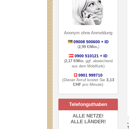
Anonym ohne Anmeldung
09008 500600 + ID
(
2,99 €/Min.
)
0900 510121 + ID
(
2,17 €/Min.
ggf. abweichend
aus dem Mobilfunk)
0901 999710
(Dieser Anruf kostet Sie
3,13
CHF
pro Minute)
Telefonguthaben
ALLE NETZE!
ALLE LÄNDER!
*
T