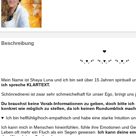
Beschreibung
❤
*•.¸♥¸.•* *•.¸♥¸.•* *•.¸♥¸.•*
Mein Name ist Shaya Luna und ich bin seit über 15 Jahren spirituell u
ich spreche KLARTEXT.
Schönrednerei ist zwar sehr schmeichelhaft für unser Ego, bringt uns 
Du brauchst keine Vorab-Informationen zu geben, doch bitte ich
konkret wie möglich zu stellen, da ich keinen Rundumblick mach
♥
Ich bin hellfühlig/hoch-empathisch und habe eine starke Intuition u
Ich kann mich in Menschen hineinfühlen, fühle ihre Emotionen und 
Leben oft mehr ein Fluch als ein Segen gewesen.
Ich kann deine em