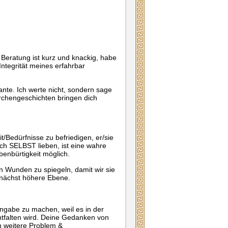
 Beratung ist kurz und knackig, habe
ntegrität meines erfahrbar
nte. Ich werte nicht, sondern sage
rchengeschichten bringen dich
/Bedürfnisse zu befriedigen, er/sie
ich SELBST lieben, ist eine wahre
enbürtigkeit möglich.
 Wunden zu spiegeln, damit wir sie
 nächst höhere Ebene.
angabe zu machen, weil es in der
ntfalten wird. Deine Gedanken von
n weitere Problem &