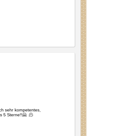
uch sehr kompetentes, 
s 5 Sterne!!🤗  🫠 