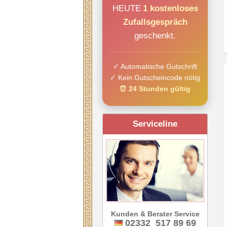
HEUTE
1 kostenloses
Zufallsgespräch
geschenkt.
✓ Automatische Gutschrift
✓ Kein Gutscheincode nötig
⏰ 24 Stunden gültig
Serviceline
Kunden & Berater Service
02332 517 89 69