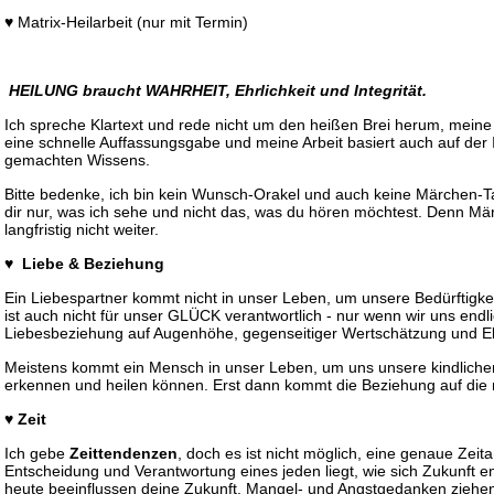
♥
Matrix-Heilarbeit (nur mit Termin)
HEILUNG braucht WAHRHEIT, Ehrlichkeit und Integrität.
Ich spreche Klartext und rede nicht um den heißen Brei herum, meine
eine schnelle Auffassungsgabe und meine Arbeit basiert auch auf der I
gemachten Wissens.
Bitte bedenke, ich bin kein Wunsch-Orakel und auch keine Märchen-Ta
dir nur, was ich sehe und nicht das, was du hören möchtest. Denn Mä
langfristig nicht weiter.
♥ Liebe & Beziehung
Ein Liebespartner kommt nicht in unser Leben, um unsere Bedürftigkeit
ist auch nicht für unser GLÜCK verantwortlich - nur wenn wir uns endl
Liebesbeziehung auf Augenhöhe, gegenseitiger Wertschätzung und Eb
Meistens kommt ein Mensch in unser Leben, um uns unsere kindlichen
erkennen und heilen können. Erst dann kommt die Beziehung auf die
♥ Zeit
Ich gebe
Zeittendenzen
, doch es ist nicht möglich, eine genaue Zeit
Entscheidung und Verantwortung eines jeden liegt, wie sich Zukunft e
heute beeinflussen deine Zukunft. Mangel- und Angstgedanken ziehe