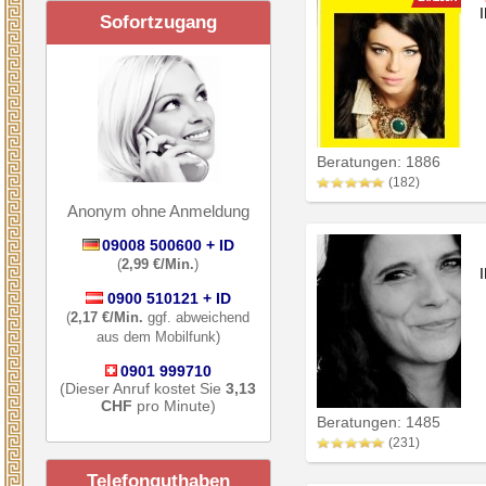
Sofortzugang
Beratungen: 1886
(182)
Anonym ohne Anmeldung
09008 500600 + ID
(
2,99 €/Min.
)
0900 510121 + ID
(
2,17 €/Min.
ggf. abweichend
aus dem Mobilfunk)
0901 999710
(Dieser Anruf kostet Sie
3,13
CHF
pro Minute)
Beratungen: 1485
(231)
Telefonguthaben