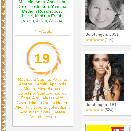
Melanie
,
Anna
,
Angellight
,
Doris
,
Heidi
,
Nuri
,
Yamuna
,
Medium Rosalie
,
Josy
,
Luciel
,
Medium Frank
,
Vivien
,
Julian
,
Alischa
IN PAUSE
Beratungen: 2031
(144)
19
Raphaela Sophia
,
Paulina
,
Athena
,
Kerstin
,
Apollonia
Malea
,
Mina Bianca
,
Celestine
,
Saida
,
Amoures
,
Engel Angi
,
Alessandro
,
Gwendoline
,
Claudia Hader
,
Beratungen: 1912
Alva
,
Intuitives Engelmedium
,
(524)
Anouspirit
,
Sofia
,
Teresa
Ananda
,
Awen