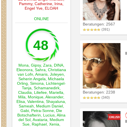
Pammy
,
Catherine
,
Irina
,
Engel Yve
,
ELOAH
ONLINE
Beratungen: 2567
(391)
48
Mona
,
Gipsy
,
Zara
,
DINA
,
Eleonora
,
Sahra
,
Christiana
van Lofn
,
Amaris
,
Joleyen
,
Seherin Angela
,
Michaela
Orling
,
Simona
,
Lichtengel-
Tanja
,
Schamanedirk
,
Beratungen: 2238
Claudia
,
Liliefee
,
Mariella
,
Mila
,
Monique
,
Alexander
,
(340)
Elisa
,
Valentina
,
Shayaluna
,
Sameah
,
Medium Daniel
,
Gabi
,
Petra-Sonne
,
Die
Botschafterin
,
Lucius
,
Alina
del Sol
,
Avataria
,
Medium
Sue
,
Raphael
,
Xenia
,